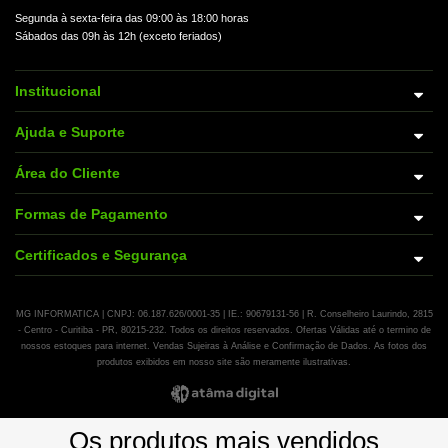
Segunda à sexta-feira das 09:00 às 18:00 horas
Sábados das 09h às 12h (exceto feriados)
Institucional
Ajuda e Suporte
Área do Cliente
Formas de Pagamento
Certificados e Segurança
MG INFORMATICA | CNPJ: 06.187.626/0001-35 | IE.: 90679131-56 | R. Conselheiro Laurindo, 2815
- Centro - Curitiba - PR, 80215-232. Todos os direitos reservados. Ofertas Válidas até o termino de
nossos estoques para internet. Vendas Sujeiras à Análise e Confirmação de Dados. As fotos dos
produtos exibidos em nosso site são meramente ilustrativas.