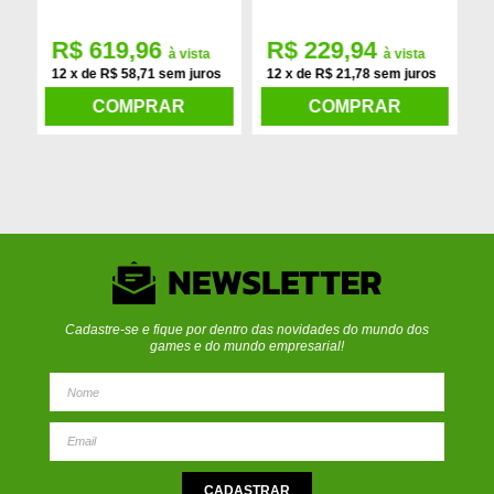
R$ 619,96
R$ 229,94
à vista
à vista
12 x de R$ 58,71 sem juros
12 x de R$ 21,78 sem juros
1
COMPRAR
COMPRAR
Cadastre-se e fique por dentro das novidades do mundo dos
games e do mundo empresarial!