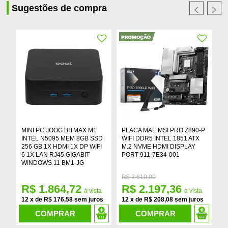
Sugestões de compra
MINI PC JOOG BITMAX M1
PLACA MAE MSI PRO Z890-P
P
INTEL N5095 MEM 8GB SSD
WIFI DDR5 INTEL 1851 ATX
B
256 GB 1X HDMI 1X DP WIFI
M.2 NVME HDMI DISPLAY
A
6 1X LAN RJ45 GIGABIT
PORT 911-7E34-001
D
WINDOWS 11 BM1-JG
9
R$
2.610,00
R$ 1.864,72
R$ 2.197,36
R
12
x
de
R$ 176,58
12
x
de
R$ 208,08
1
COMPRAR
COMPRAR