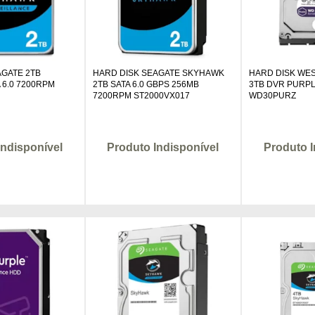
AGATE 2TB
HARD DISK SEAGATE SKYHAWK
HARD DISK WES
 6.0 7200RPM
2TB SATA 6.0 GBPS 256MB
3TB DVR PURP
7200RPM ST2000VX017
WD30PURZ
Indisponível
Produto Indisponível
Produto I