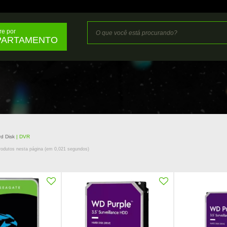
e por
PARTAMENTO
rd Disk
DVR
odutos nesta página (em
0,021
segundos)