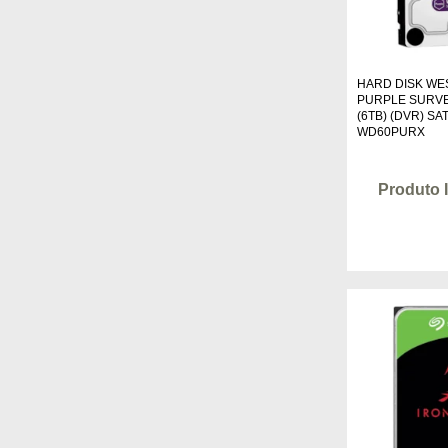
HARD DISK WE
PURPLE SURVE
(6TB) (DVR) SA
WD60PURX
Produto 