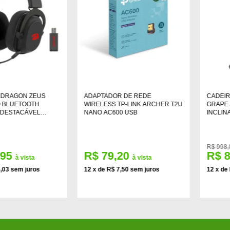
EDRAGON ZEUS
ADAPTADOR DE REDE
CADEIR
O BLUETOOTH
WIRELESS TP-LINK ARCHER T2U
GRAPE 
 DESTACÁVEL
NANO AC600 USB
INCLIN
R$ 998,
,95
R$ 79,20
R$ 
à vista
à vista
5,03 sem juros
12 x de R$ 7,50 sem juros
12 x de