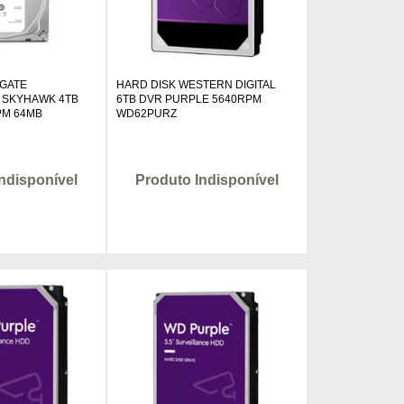
AGATE
HARD DISK WESTERN DIGITAL
 SKYHAWK 4TB
6TB DVR PURPLE 5640RPM
RPM 64MB
WD62PURZ
ndisponível
Produto Indisponível