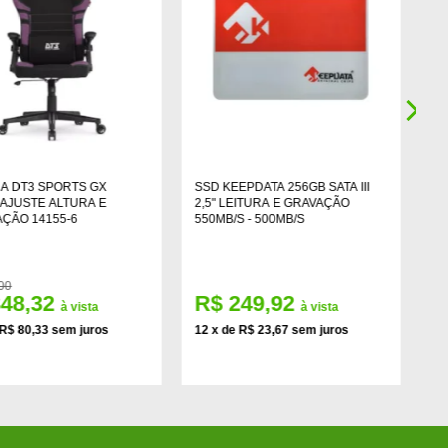
A DT3 SPORTS GX
SSD KEEPDATA 256GB SATA III
GA
AJUSTE ALTURA E
2,5" LEITURA E GRAVAÇÃO
T
AÇÃO 14155-6
550MB/S - 500MB/S
T
00
848,32
R$ 249,92
R
à vista
à vista
 R$ 80,33 sem juros
12 x de R$ 23,67 sem juros
12