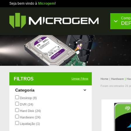
Seja bem vindo à
Microgem
!
Compr
DE
FILTROS
Limpar Filtros
Home
Hardware
Ha
Foram encontrados
24
pr
Categoria
Desktop
(8)
DVR
(24)
Hard Disk
(24)
Hardware
(24)
Liquidação
(1)