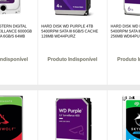
STERN DIGITAL
HARD DISK WD PURPLE 4TB
HARD DISK WD
ILLANCE 6000GB
5400RPM SATA III 6GB/S CACHE
5400RPM SATA I
TA 6GB/S 64MB
128MB WD44PURZ
256MB WD64PU
Indisponível
Produto Indisponível
Produto I