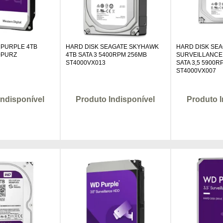
 PURPLE 4TB
HARD DISK SEAGATE SKYHAWK
HARD DISK SE
0PURZ
4TB SATA 3 5400RPM 256MB
SURVEILLANCE
ST4000VX013
SATA 3,5 5900
ST4000VX007
Indisponível
Produto Indisponível
Produto I