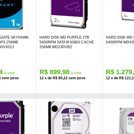
AGATE SKYHAWK
HARD DISK WD PURPLE 2TB
HARD DISK WD
GBPS 256MB
5400RPM SATA III 6GB/S CACHE
5400RPM WD4
00VX013
256MB WD23PURZ
4
R$ 899,98
R$ 1.279
6
12
x
de
R$ 85,22
12
x
de
R$ 121,