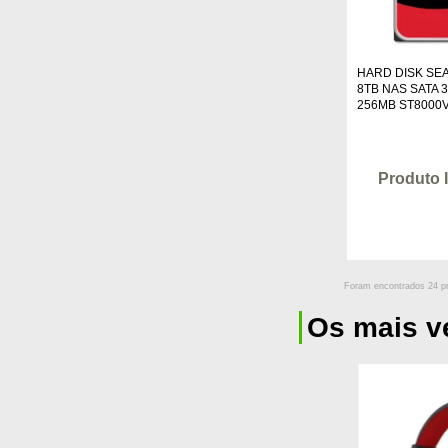
HARD DISK SE
8TB NAS SATA 
256MB ST8000
Produto 
Foram encontrados
24
pr
Os mais v