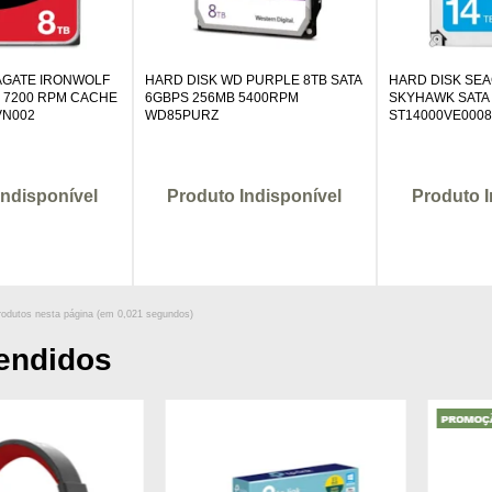
AGATE IRONWOLF
HARD DISK WD PURPLE 8TB SATA
HARD DISK SEA
3 7200 RPM CACHE
6GBPS 256MB 5400RPM
SKYHAWK SATA
VN002
WD85PURZ
ST14000VE000
Indisponível
Produto Indisponível
Produto I
odutos nesta página (em
0,021
segundos)
endidos