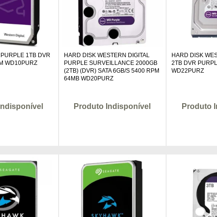
 PURPLE 1TB DVR
HARD DISK WESTERN DIGITAL
HARD DISK WES
RPM WD10PURZ
PURPLE SURVEILLANCE 2000GB
2TB DVR PURP
(2TB) (DVR) SATA 6GB/S 5400 RPM
WD22PURZ
64MB WD20PURZ
Indisponível
Produto Indisponível
Produto I