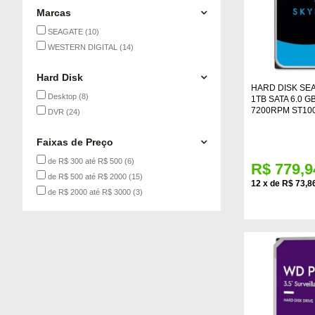
Marcas
SEAGATE
(10)
WESTERN DIGITAL
(14)
Hard Disk
HARD DISK SE
Desktop
(8)
1TB SATA 6.0 
7200RPM ST10
DVR
(24)
Faixas de Preço
de R$ 300 até R$ 500
(6)
R$ 779,9
de R$ 500 até R$ 2000
(15)
12
x
de
R$ 73,8
de R$ 2000 até R$ 3000
(3)