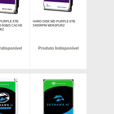
 PURPLE 6TB
HARD DISK WD PURPLE 6TB
II 6GB/S CACHE
5400RPM WD63PURZ
RZ
ndisponível
Produto Indisponível