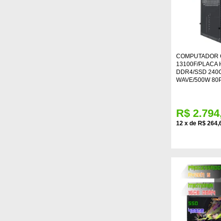
COMPUTADOR G
13100F/PLACA 
DDR4/SSD 240
WAVE/500W 80P
R$ 2.794
12
x
de
R$ 264,