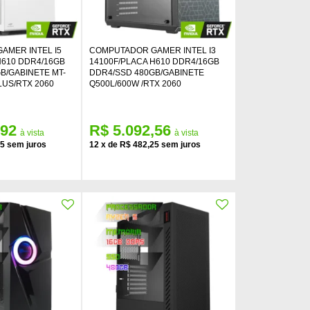
AMER INTEL I5
COMPUTADOR GAMER INTEL I3
H610 DDR4/16GB
14100F/PLACA H610 DDR4/16GB
B/GABINETE MT-
DDR4/SSD 480GB/GABINETE
LUS/RTX 2060
Q500L/600W /RTX 2060
,92
R$ 5.092,56
75
12
x
de
R$ 482,25