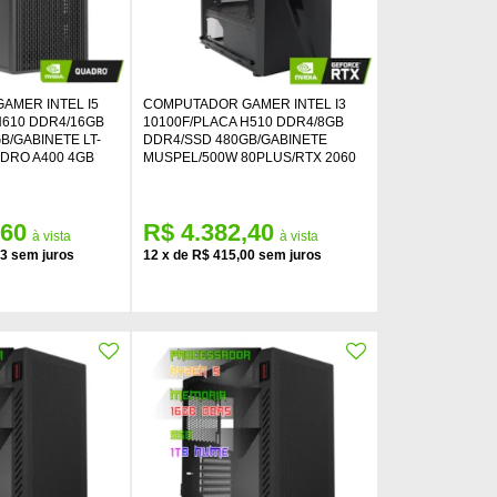
AMER INTEL I5
COMPUTADOR GAMER INTEL I3
H610 DDR4/16GB
10100F/PLACA H510 DDR4/8GB
B/GABINETE LT-
DDR4/SSD 480GB/GABINETE
DRO A400 4GB
MUSPEL/500W 80PLUS/RTX 2060
,60
R$ 4.382,40
83
12
x
de
R$ 415,00