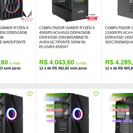
GAMER RYZEN 5
COMPUTADOR GAMER RYZEN 5
COMPUTADOR G
650 DDR5/16GB
4500/PLACA A520 DDR4/16GB
12400F/PLACA 
GB
DDR4/SSD 256GB/GABINETE
DDR4/SSD 240G
E WAVE/FONTE
AURA GC7/FONTE 500W 80
302C/500W/QUA
PLUS/RX 6500XT
,60
R$ 4.043,60
R$ 4.285
83
12
x
de
R$ 382,92
12
x
de
R$ 405,