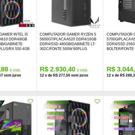
AMER INTEL I3
COMPUTADOR GAMER RYZEN 5
COMPUTADOR G
H610 DDR4/8GB
5600GT/PLACA A520 DDR4/16GB
5700G/PLACA A
GB/GABINETE
DDR4/SSD 480GB/GABINETE LT-
DDR4/SSD 256
LUS/RX 550 4GB
302C/FONTE 500W 80PLUS
BOLTER/FONTE
,88
R$ 2.930,40
R$ 3.044
67
12
x
de
R$ 277,50
12
x
de
R$ 288,