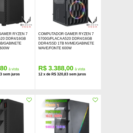
AMER RYZEN 7
COMPUTADOR GAMER RYZEN 7
520 DDR4/16GB
5700G/PLACA A520 DDR4/16GB
GB/GABINETE
DDR4/SSD 1TB NVME/GABINETE
 600W
WAVE/FONTE 600W
,80
R$ 3.388,00
33
12
x
de
R$ 320,83