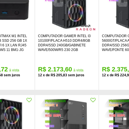
BITMAX M1 INTEL
COMPUTADOR GAMER INTEL I3
COMPUTADOR G
 SSD 256 GB 1X
10100F/PLACA H510 DDR4/8GB
5600GT/PLACA 
I 6 1X LAN RJ45
DDR4/SSD 240GB/GABINETE
DDR4/SSD 256
WS 11 BM1-JG
WAVE/500W/R5 230 2GB
WAVE/FONTE 6
,72
R$ 2.173,60
R$ 2.375
58
12
x
de
R$ 205,83
12
x
de
R$ 224,