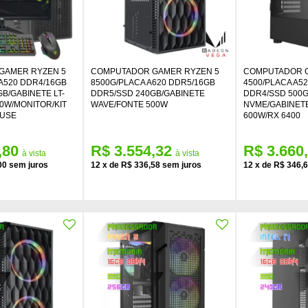
GAMER RYZEN 5
COMPUTADOR GAMER RYZEN 5
COMPUTADOR G
A520 DDR4/16GB
8500G/PLACA A620 DDR5/16GB
4500/PLACA A5
B/GABINETE LT-
DDR5/SSD 240GB/GABINETE
DDR4/SSD 500
0W/MONITOR/KIT
WAVE/FONTE 500W
NVME/GABINET
OUSE
600W/RX 6400
,80
R$ 3.554,32
R$ 3.660
00
12
x
de
R$ 336,58
12
x
de
R$ 346,