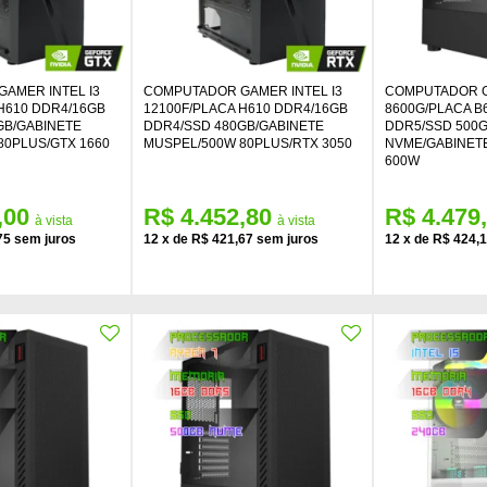
AMER INTEL I3
COMPUTADOR GAMER INTEL I3
COMPUTADOR G
H610 DDR4/16GB
12100F/PLACA H610 DDR4/16GB
8600G/PLACA B
GB/GABINETE
DDR4/SSD 480GB/GABINETE
DDR5/SSD 500
80PLUS/GTX 1660
MUSPEL/500W 80PLUS/RTX 3050
NVME/GABINET
600W
,00
R$ 4.452,80
R$ 4.479
75
12
x
de
R$ 421,67
12
x
de
R$ 424,