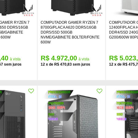
GAMER RYZEN 7
COMPUTADOR GAMER RYZEN 7
COMPUTADOR G
650 DDR5/16GB
8700G/PLACA A620 DDR5/16GB
12400F/PLACA 
GB/GABINETE
DDR5/SSD 500GB
DDR4/SSD 240G
 600W
NVME/GABINETE BOLTER/FONTE
G200/600W 80P
600W
,40
R$ 4.972,00
R$ 5.023
67
12
x
de
R$ 470,83
12
x
de
R$ 475,