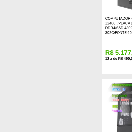
COMPUTADOR G
12400F/PLACA 
DDR4/SSD 480G
302C/FONTE 60
R$ 5.177
12
x
de
R$ 490,