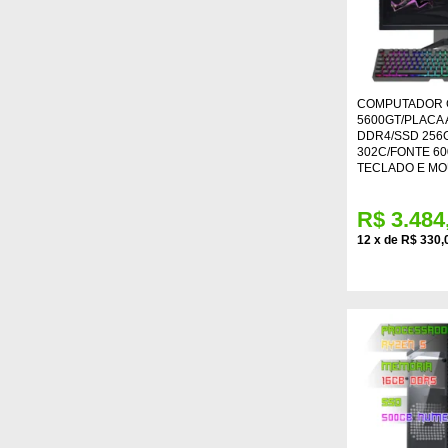
COMPUTADOR 
5600GT/PLACA 
DDR4/SSD 256G
302C/FONTE 60
TECLADO E M
R$ 3.484
12
x
de
R$ 330,