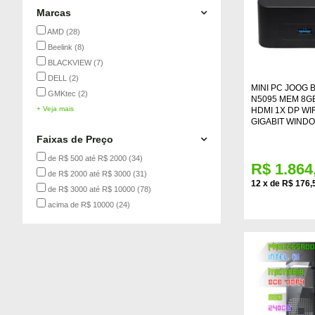
Marcas
AMD
(28)
Beelink
(8)
BLACKVIEW
(7)
DELL
(2)
MINI PC JOOG 
GMKtec
(2)
N5095 MEM 8GB
+ Veja mais
HDMI 1X DP WIF
GIGABIT WINDO
Faixas de Preço
de R$ 500 até R$ 2000
(34)
R$ 1.864
de R$ 2000 até R$ 3000
(31)
12
x
de
R$ 176,
de R$ 3000 até R$ 10000
(78)
acima de R$ 10000
(24)