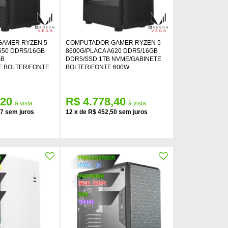
AMER RYZEN 5
COMPUTADOR GAMER RYZEN 5
650 DDR5/16GB
8600G/PLACA A620 DDR5/16GB
GB
DDR5/SSD 1TB NVME/GABINETE
E BOLTER/FONTE
BOLTER/FONTE 600W
,20
R$ 4.778,40
17
12
x
de
R$ 452,50