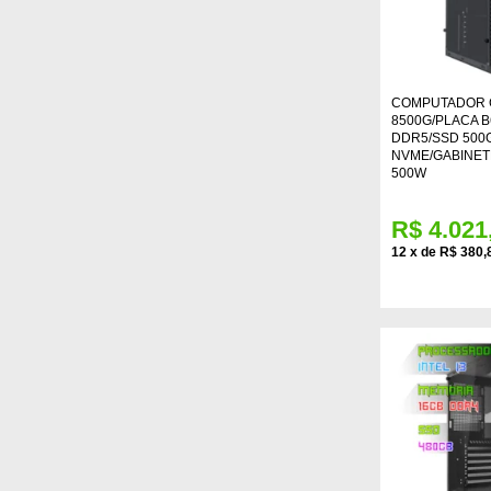
COMPUTADOR 
8500G/PLACA B
DDR5/SSD 500
NVME/GABINET
500W
R$ 4.021
12
x
de
R$ 380,