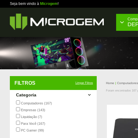
Seja bem vindo à
Microgem
!
Compr
DE
FILTROS
Limpar Filtros
Home
Computadore
Foram encontrados
167
p
Categoria
Computadores
(167)
Empresas
(143)
Liquidação
(7)
Para Você
(167)
PC Gamer
(99)