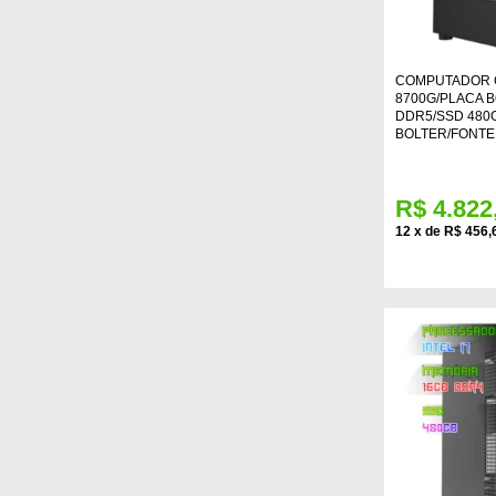
COMPUTADOR 
8700G/PLACA B
DDR5/SSD 480
BOLTER/FONTE
R$ 4.822
12
x
de
R$ 456,