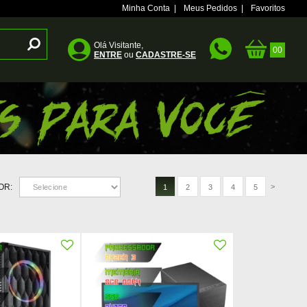
Minha Conta
|
Meus Pedidos
|
Favoritos
Olá Visitante,
ENTRE
ou
CADASTRE-SE
OR:
>
1
2
3
4
5