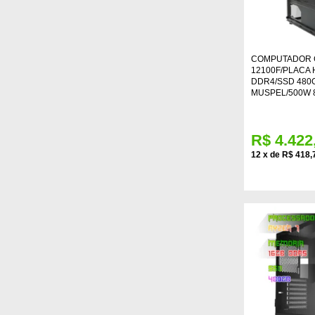
COMPUTADOR G
12100F/PLACA 
DDR4/SSD 480
MUSPEL/500W 
R$ 4.422
12
x
de
R$ 418,