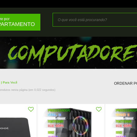
e por
PARTAMENTO
s
Para Você
ORDENAR P
rodutos nesta página (em
0,022
segundos)