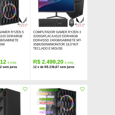
AMER RYZEN 5
COMPUTADOR GAMER RYZEN 3
A520 DDR4/8GB
3200G/PLACA A520 DDR4/8GB
GB/GABINETE
DDR4/SSD 240GB/GABINETE MT-
00W
35BK/500W/MONITOR 18,5"/KIT
TECLADO E MOUSE
,12
R$ 2.499,20
92
12
x
de
R$ 236,67