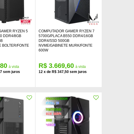
AMER RYZEN 5
COMPUTADOR GAMER RYZEN 7
20 DDR4/8GB
5700G/PLACA B550 DDR4/16GB
GB
DDR4/SSD 500GB
E BOLTER/FONTE
NVME/GABINETE MURK/FONTE
600W
,80
R$ 3.669,60
67
12
x
de
R$ 347,50