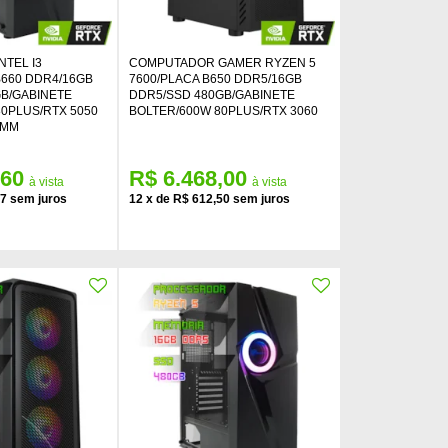
TEL I3
COMPUTADOR GAMER RYZEN 5
B660 DDR4/16GB
7600/PLACA B650 DDR5/16GB
GB/GABINETE
DDR5/SSD 480GB/GABINETE
0PLUS/RTX 5050
BOLTER/600W 80PLUS/RTX 3060
0MM
,60
R$ 6.468,00
17
12
x
de
R$ 612,50