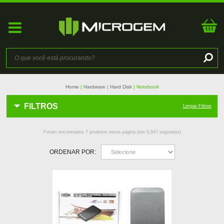
Home
Hardware
Hard Disk
Notebook
FILTROS
Limpar Filtros
Foram encontrados
7
produtos nesta página (em
0,047
segundos)
ORDENAR POR: