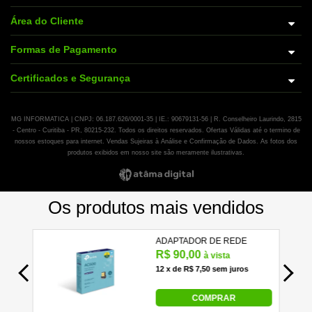
Área do Cliente
Formas de Pagamento
Certificados e Segurança
MG INFORMATICA | CNPJ: 06.187.626/0001-35 | IE.: 90679131-56 | R. Conselheiro Laurindo, 2815
- Centro - Curitiba - PR, 80215-232. Todos os direitos reservados. Ofertas Válidas até o termino de
nossos estoques para internet. Vendas Sujeiras à Análise e Confirmação de Dados. As fotos dos
produtos exibidos em nosso site são meramente ilustrativas.