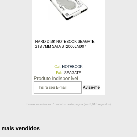
HARD DISK NOTEBOOK SEAGATE
2TB 7MM SATA ST2000LM007
Cat:
NOTEBOOK
Fab:
SEAGATE
Produto Indisponível
Foram encontrados
7
produtos nesta página (em
0,047
segundos)
 mais vendidos