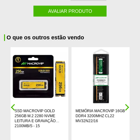
AVALIAR PRODUTO
O que os outros estão vendo
SSD MACROVIP GOLD
MEMÓRIA MACROVIP 16GB
P
256GB M.2 2280 NVME
DDR4 3200MHZ CL22
R
DP
LEITURA E GRAVAÇÃO
MV32N22/16
C
2100MB/S - 15
G