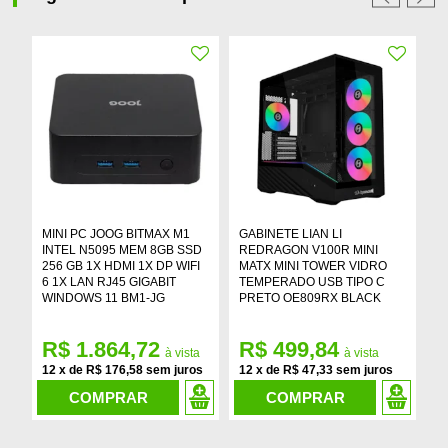
MINI PC JOOG BITMAX M1
GABINETE LIAN LI
G
INTEL N5095 MEM 8GB SSD
REDRAGON V100R MINI
G
256 GB 1X HDMI 1X DP WIFI
MATX MINI TOWER VIDRO
M
6 1X LAN RJ45 GIGABIT
TEMPERADO USB TIPO C
T
WINDOWS 11 BM1-JG
PRETO OE809RX BLACK
F
G
R$ 1.864,72
R$ 499,84
R
12
x
de
R$ 176,58
12
x
de
R$ 47,33
1
COMPRAR
COMPRAR