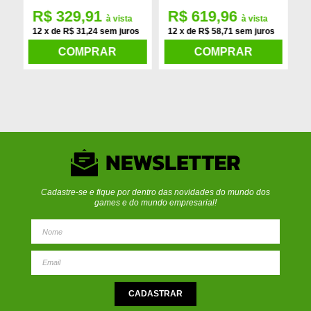
R$ 329,91
R$ 619,96
à vista
à vista
12 x de R$ 31,24 sem juros
12 x de R$ 58,71 sem juros
v
1
COMPRAR
COMPRAR
j
Cadastre-se e fique por dentro das novidades do mundo dos
games e do mundo empresarial!