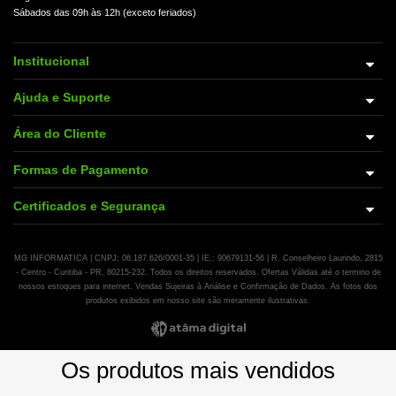
Sábados das 09h às 12h (exceto feriados)
Institucional
Ajuda e Suporte
Área do Cliente
Formas de Pagamento
Certificados e Segurança
MG INFORMATICA | CNPJ: 06.187.626/0001-35 | IE.: 90679131-56 | R. Conselheiro Laurindo, 2815
- Centro - Curitiba - PR, 80215-232. Todos os direitos reservados. Ofertas Válidas até o termino de
nossos estoques para internet. Vendas Sujeiras à Análise e Confirmação de Dados. As fotos dos
produtos exibidos em nosso site são meramente ilustrativas.