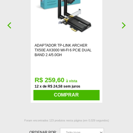
ADAPTADOR TP-LINK ARCHER
TX50E AX3000 WI-FI 6 PCIE DUAL
BAND 2.4/5.0GH
R$ 259,60
à vista
12 x de R$ 24,58 sem juros
COMPRAR
Foram encontrados
123
produtos nesta página (em
0,029
segundos)
ORDENAR POR: