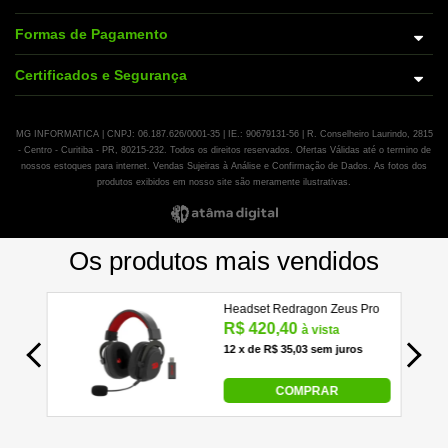
Formas de Pagamento
Certificados e Segurança
MG INFORMATICA | CNPJ: 06.187.626/0001-35 | IE.: 90679131-56 | R. Conselheiro Laurindo, 2815
- Centro - Curitiba - PR, 80215-232. Todos os direitos reservados. Ofertas Válidas até o termino de
nossos estoques para internet. Vendas Sujeiras à Análise e Confirmação de Dados. As fotos dos
produtos exibidos em nosso site são meramente ilustrativas.