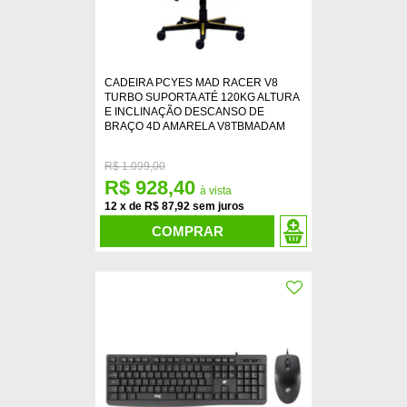
CADEIRA PCYES MAD RACER V8
TURBO SUPORTA ATÉ 120KG ALTURA
E INCLINAÇÃO DESCANSO DE
BRAÇO 4D AMARELA V8TBMADAM
R$
1.099,00
R$ 928,40
12
x
de
R$ 87,92
COMPRAR