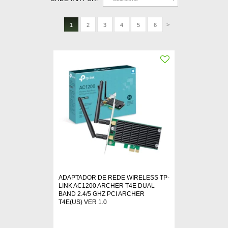
>
1
2
3
4
5
6
ADAPTADOR DE REDE WIRELESS TP-
LINK AC1200 ARCHER T4E DUAL
BAND 2.4/5 GHZ PCI ARCHER
T4E(US) VER 1.0