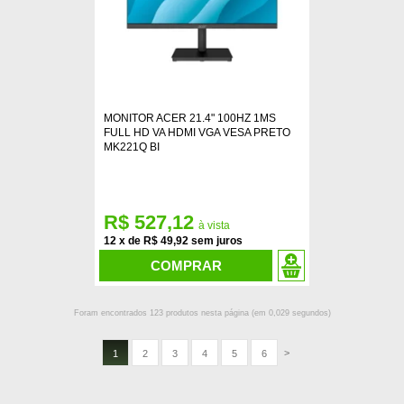
MONITOR ACER 21.4" 100HZ 1MS
FULL HD VA HDMI VGA VESA PRETO
MK221Q BI
R$ 527,12
12
x
de
R$ 49,92
COMPRAR
Foram encontrados
123
produtos nesta página (em
0,029
segundos)
>
1
2
3
4
5
6