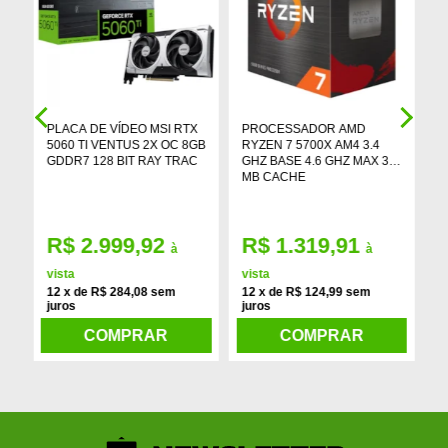
X
PLACA DE VÍDEO MSI RTX
PROCESSADOR AMD
M
16
5060 TI VENTUS 2X OC 8GB
RYZEN 7 5700X AM4 3.4
D
GDDR7 128 BIT RAY TRAC
GHZ BASE 4.6 GHZ MAX 36
M
MB CACHE
R$ 2.999,92
R$ 1.319,91
à
à
s
1
vista
vista
12 x de R$ 284,08 sem
12 x de R$ 124,99 sem
juros
juros
COMPRAR
COMPRAR