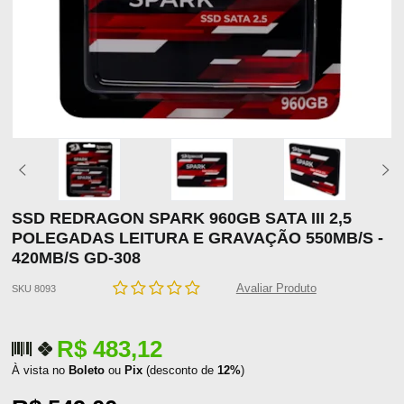
SSD REDRAGON SPARK 960GB SATA III 2,5
POLEGADAS LEITURA E GRAVAÇÃO 550MB/S -
420MB/S GD-308
Avaliar Produto
SKU 8093
R$ 483,12
À vista no
Boleto
ou
Pix
(desconto de
12%
)