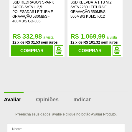
SSD REDRAGON SPARK
SSD KEEPDATA 1 TB M.2
S
240GB SATA III 2,5
SATA 2280 LEITURA E
I
POLEGADAS LEITURA E
GRAVAÇÃO 550MB/S -
5
GRAVAÇÃO 530MB/S -
500MB/S KDM1T-J12
K
400MB/S GD-306
R$ 332,98
R$ 1.069,99
R
12
x
de
R$ 31,53
12
x
de
R$ 101,32
1
COMPRAR
COMPRAR
Avaliar
Opiniões
Indicar
Preencha seus dados, avalie e clique no botão Avaliar Produto.