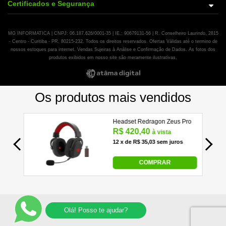
Certificados e Segurança
MG INFORMATICA | CNPJ: 06.187.626/0001-35 | IE.: 90679131-56 | R. Conselheiro Laurindo, 2815
- Centro - Curitiba - PR, 80215-232. Todos os direitos reservados. Ofertas Válidas até o termino de
nossos estoques para internet. Vendas Sujeiras à Análise e Confirmação de Dados. As fotos dos
produtos exibidos em nosso site são meramente ilustrativas.
Olá! Posso te ajudar?