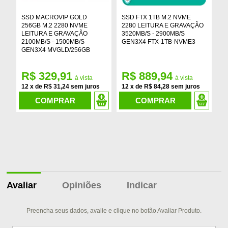
SSD MACROVIP GOLD
SSD FTX 1TB M.2 NVME
S
256GB M.2 2280 NVME
2280 LEITURA E GRAVAÇÃO
2
LEITURA E GRAVAÇÃO
3520MB/S - 2900MB/S
G
2100MB/S - 1500MB/S
GEN3X4 FTX-1TB-NVME3
2
GEN3X4 MVGLD/256GB
S
R$ 329,91
R$ 889,94
R
12
x
de
R$ 31,24
12
x
de
R$ 84,28
1
COMPRAR
COMPRAR
Avaliar
Opiniões
Indicar
Preencha seus dados, avalie e clique no botão Avaliar Produto.