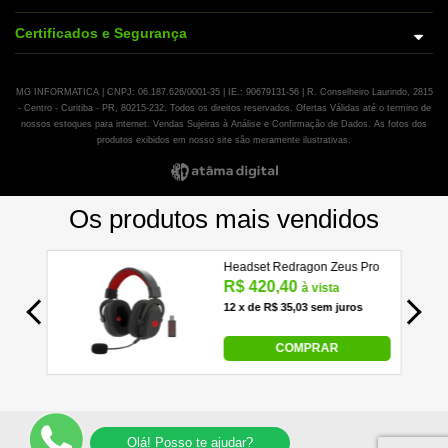
Certificados e Segurança
MG INFORMATICA | CNPJ: 06.187.626/0001-35 | IE.: 90679131-56 | R. Conselheiro Laurindo, 2815
- Centro - Curitiba - PR, 80215-232. Todos os direitos reservados. Ofertas Válidas até o termino de
nossos estoques para internet. Vendas Sujeiras à Análise e Confirmação de Dados. As fotos dos
produtos exibidos em nosso site são meramente ilustrativas.
Olá! Posso te ajudar?