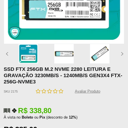
SSD FTX 256GB M.2 NVME 2280 LEITURA E
GRAVAÇÃO 3230MB/S - 1240MB/S GEN3X4 FTX-
256G-NVME3
Avaliar Produto
SKU 2175
R$ 338,80
À vista no
Boleto
ou
Pix
(desconto de
12%
)