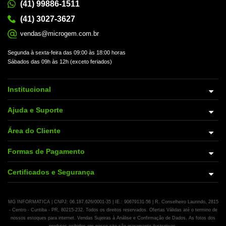
(41) 99886-1511
(41) 3027-3627
vendas@microgem.com.br
Segunda à sexta-feira das 09:00 às 18:00 horas
Sábados das 09h às 12h (exceto feriados)
Institucional
Ajuda e Suporte
Área do Cliente
Formas de Pagamento
Certificados e Segurança
MG INFORMATICA | CNPJ: 06.187.626/0001-35 | IE.: 90679131-56 | R. Conselheiro Laurindo, 2815
- Centro - Curitiba - PR, 80215-232. Todos os direitos reservados. Ofertas Válidas até o termino de
nossos estoques para internet. Vendas Sujeiras à Análise e Confirmação de Dados. As fotos dos
produtos exibidos em nosso site são meramente ilustrativas.