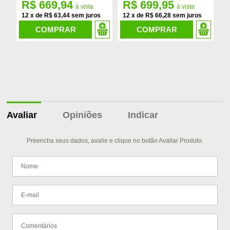
R$ 669,94
R$ 699,95
R
12
x
de
R$ 63,44
12
x
de
R$ 66,28
1
COMPRAR
COMPRAR
Avaliar
Opiniões
Indicar
Preencha seus dados, avalie e clique no botão Avaliar Produto.