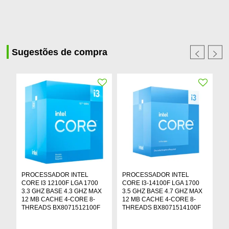
Sugestões de compra
PROCESSADOR INTEL
PROCESSADOR INTEL
P
CORE I3 12100F LGA 1700
CORE I3-14100F LGA 1700
C
3.3 GHZ BASE 4.3 GHZ MAX
3.5 GHZ BASE 4.7 GHZ MAX
2
12 MB CACHE 4-CORE 8-
12 MB CACHE 4-CORE 8-
1
THREADS BX8071512100F
THREADS BX8071514100F
T