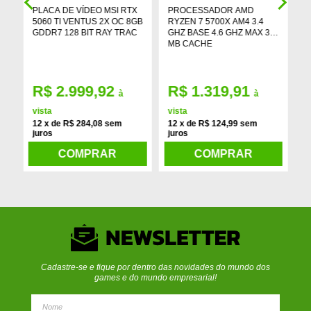
PLACA DE VÍDEO MSI RTX
PROCESSADOR AMD
S
5060 TI VENTUS 2X OC 8GB
RYZEN 7 5700X AM4 3.4
2
DP
GDDR7 128 BIT RAY TRAC
GHZ BASE 4.6 GHZ MAX 36
L
MB CACHE
2
R$ 2.999,92
R$ 1.319,91
à
à
1
vista
vista
12 x de R$ 284,08 sem
12 x de R$ 124,99 sem
juros
juros
COMPRAR
COMPRAR
Cadastre-se e fique por dentro das novidades do mundo dos
games e do mundo empresarial!