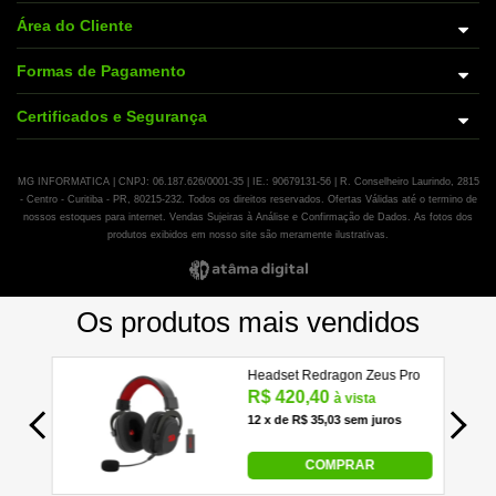
Área do Cliente
Formas de Pagamento
Certificados e Segurança
MG INFORMATICA | CNPJ: 06.187.626/0001-35 | IE.: 90679131-56 | R. Conselheiro Laurindo, 2815
- Centro - Curitiba - PR, 80215-232. Todos os direitos reservados. Ofertas Válidas até o termino de
nossos estoques para internet. Vendas Sujeiras à Análise e Confirmação de Dados. As fotos dos
produtos exibidos em nosso site são meramente ilustrativas.