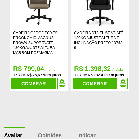
CADEIRA OFFICE PCYES
CADEIRA DT3 ELISE V3 ATÉ
C
ERGONOMIC MAGNUS
130KG AJUSTE ALTURA E
B
BROWN SUPORTA ATÉ
INCLINAÇÃO PRETO 13753-
A
130KG AJUSTE ALTURA
9
I
MARROM PCEMAGMA
R$ 799,04
R$ 1.398,32
R
12
x
de
R$ 75,67
12
x
de
R$ 132,42
1
COMPRAR
COMPRAR
Avaliar
Opiniões
Indicar