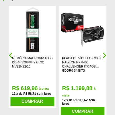
MEMÓRIA MACROVIP 16GB
PLACA DE VÍDEO ASROCK
S
B
DDR4 3200MHZ CL22
RADEON RX 6400
M
MV32N22/16
CHALLENGER ITX 4GB
G
GDDR6 64 BITS
R$ 619,96
R$ 1.199,88
à vista
à
12 x de R$ 58,71 sem juros
1
vista
12 x de R$ 113,62 sem
COMPRAR
juros
COMPRAR