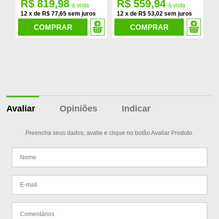
R$ 819,98
R$ 559,94
R
12
x
de
R$ 77,65
12
x
de
R$ 53,02
1
COMPRAR
COMPRAR
Avaliar
Opiniões
Indicar
Preencha seus dados, avalie e clique no botão Avaliar Produto.