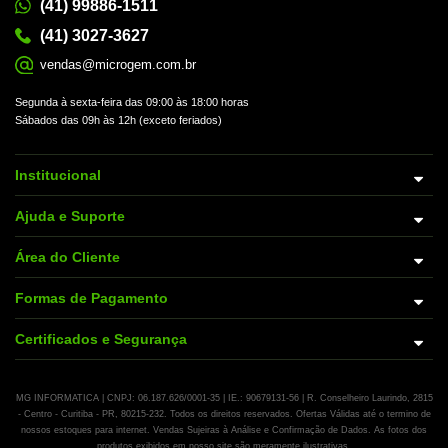
(41) 99886-1511
(41) 3027-3627
vendas@microgem.com.br
Segunda à sexta-feira das 09:00 às 18:00 horas
Sábados das 09h às 12h (exceto feriados)
Institucional
Ajuda e Suporte
Área do Cliente
Formas de Pagamento
Certificados e Segurança
MG INFORMATICA | CNPJ: 06.187.626/0001-35 | IE.: 90679131-56 | R. Conselheiro Laurindo, 2815
- Centro - Curitiba - PR, 80215-232. Todos os direitos reservados. Ofertas Válidas até o termino de
nossos estoques para internet. Vendas Sujeiras à Análise e Confirmação de Dados. As fotos dos
produtos exibidos em nosso site são meramente ilustrativas.