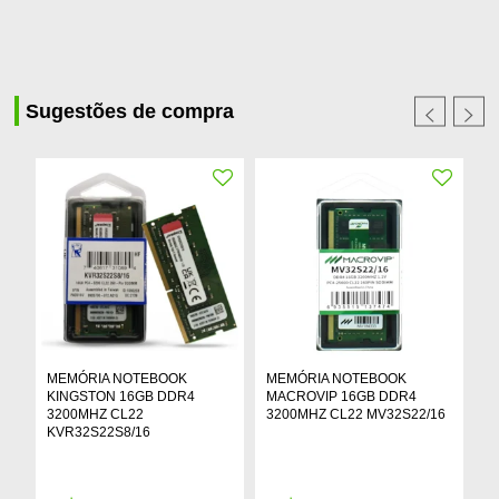
Sugestões de compra
MEMÓRIA NOTEBOOK
MEMÓRIA NOTEBOOK
M
KINGSTON 16GB DDR4
MACROVIP 16GB DDR4
D
3200MHZ CL22
3200MHZ CL22 MV32S22/16
M
KVR32S22S8/16