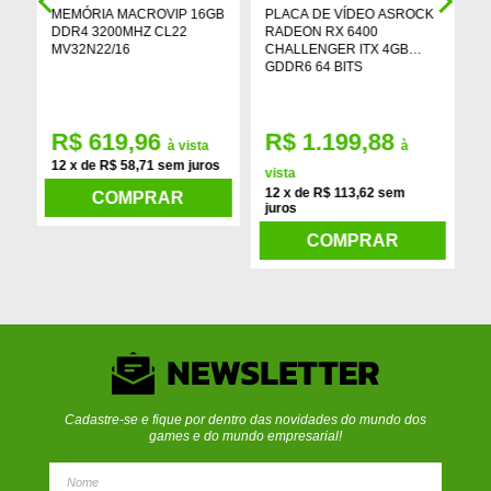
MEMÓRIA MACROVIP 16GB
PLACA DE VÍDEO ASROCK
S
E
DDR4 3200MHZ CL22
RADEON RX 6400
M
MV32N22/16
CHALLENGER ITX 4GB
G
GDDR6 64 BITS
R$ 619,96
R$ 1.199,88
à vista
à
12 x de R$ 58,71 sem juros
1
vista
12 x de R$ 113,62 sem
COMPRAR
juros
COMPRAR
Cadastre-se e fique por dentro das novidades do mundo dos
games e do mundo empresarial!