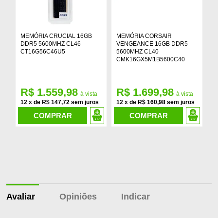
MEMÓRIA CRUCIAL 16GB
MEMÓRIA CORSAIR
M
DDR5 5600MHZ CL46
VENGEANCE 16GB DDR5
V
CT16G56C46U5
5600MHZ CL40
D
CMK16GX5M1B5600C40
C
R$ 1.559,98
R$ 1.699,98
R
12
x
de
R$ 147,72
12
x
de
R$ 160,98
1
COMPRAR
COMPRAR
Avaliar
Opiniões
Indicar