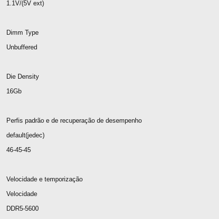
1.1V/(5V ext)
Dimm Type
Unbuffered
Die Density
16Gb
Perfis padrão e de recuperação de desempenho
default(jedec)
46-45-45
Velocidade e temporização
Velocidade
DDR5-5600