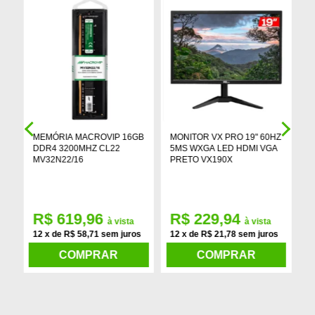
MEMÓRIA MACROVIP 16GB
MONITOR VX PRO 19" 60HZ
P
E
DDR4 3200MHZ CL22
5MS WXGA LED HDMI VGA
H
MV32N22/16
PRETO VX190X
M
D
R$ 619,96
R$ 229,94
à vista
à vista
12 x de R$ 58,71 sem juros
12 x de R$ 21,78 sem juros
1
COMPRAR
COMPRAR