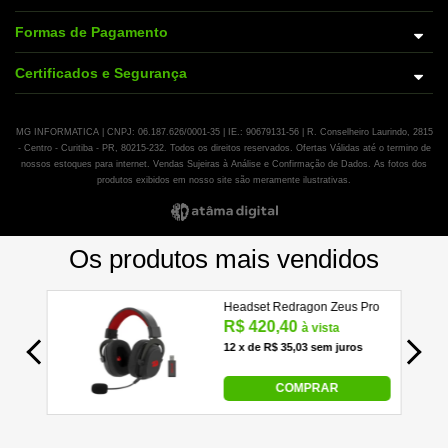
Formas de Pagamento
Certificados e Segurança
MG INFORMATICA | CNPJ: 06.187.626/0001-35 | IE.: 90679131-56 | R. Conselheiro Laurindo, 2815
- Centro - Curitiba - PR, 80215-232. Todos os direitos reservados. Ofertas Válidas até o termino de
nossos estoques para internet. Vendas Sujeiras à Análise e Confirmação de Dados. As fotos dos
produtos exibidos em nosso site são meramente ilustrativas.