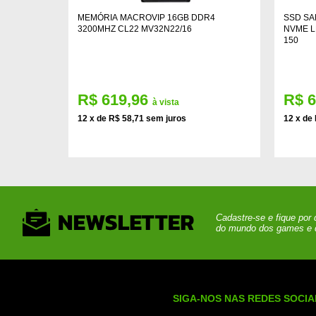
2TB
MEMÓRIA MACROVIP 16GB DDR4
SSD SA
E 256MB
3200MHZ CL22 MV32N22/16
NVME L
150
R$ 619,96
R$ 
à vista
12 x de R$ 58,71 sem juros
12 x de
Cadastre-se e fique por
do mundo dos games e 
SIGA-NOS NAS REDES SOCIA