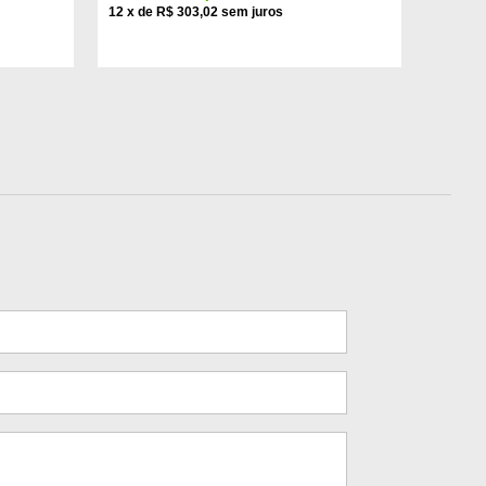
12
x
de
R$ 303,02
12
x
de