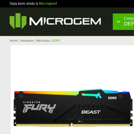
Seja bem vindo à
Microgem
!
Compr
DE
Home
Hardware
Memórias
DDR5