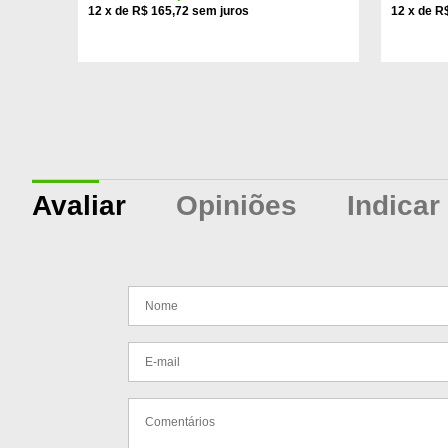
12
x
de
R$ 165,72
12
x
de
R$
Avaliar
Opiniões
Indicar