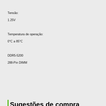
Tensão:
1.25V
Temperatura de operação:
0°C a 85°C
DDR5-5200
288-Pin DIMM
Sugestões de compra