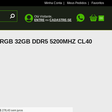
Minha Conta
|
Meus Pedidos
|
Favoritos
Olá Visitante,
ENTRE
ou
CADASTRE-SE
RGB 32GB DDR5 5200MHZ CL40
$ 278,43 sem juros