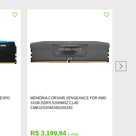
 EXPO
MEMÓRIA CORSAIR VENGEANCE FOR AMD
MEMÓRI
32GB DDR5 5200MHZ CL40
DDR5 5
CMK32GX5M1B5200Z40
CMK16
R$ 3.199,94
R$ 1