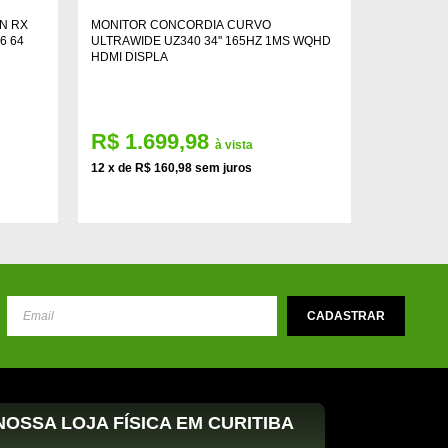
N RX
MONITOR CONCORDIA CURVO
PROCESSA
6 64
ULTRAWIDE UZ340 34" 165HZ 1MS WQHD
3.4 GHZ B
HDMI DISPLA
R$ 1.699,98
R$ 1.
à vista
12 x de R$ 160,98 sem juros
12 x de R$
OSSA LOJA FÍSICA EM CURITIBA