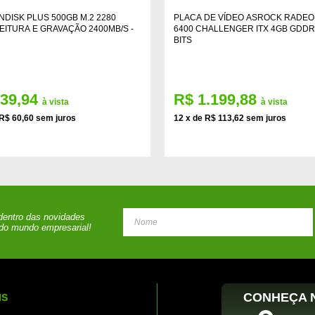
NDISK PLUS 500GB M.2 2280
PLACA DE VÍDEO ASROCK RADEO
EITURA E GRAVAÇÃO 2400MB/S -
6400 CHALLENGER ITX 4GB GDDR
BITS
639,94
R$ 1.199,88
à vista
à vista
 R$ 60,60 sem juros
12 x de R$ 113,62 sem juros
 dentro das novidades
do mundo empresarial!
CONHEÇA N
IS