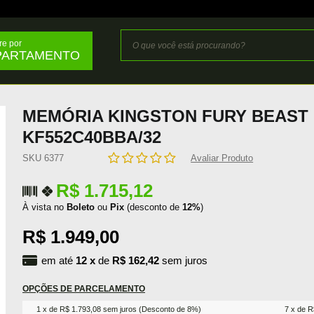
e por
PARTAMENTO
MEMÓRIA KINGSTON FURY BEAST 
KF552C40BBA/32
SKU 6377
Avaliar Produto
R$ 1.715,12
À vista no
Boleto
ou
Pix
(desconto de
12%
)
R$ 1.949,00
em até
12
x
de
R$ 162,42
sem juros
OPÇÕES DE PARCELAMENTO
1 x de R$ 1.793,08 sem juros (Desconto de 8%)
7 x de R