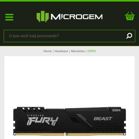
Home
Hardware
Memórias
DDR4