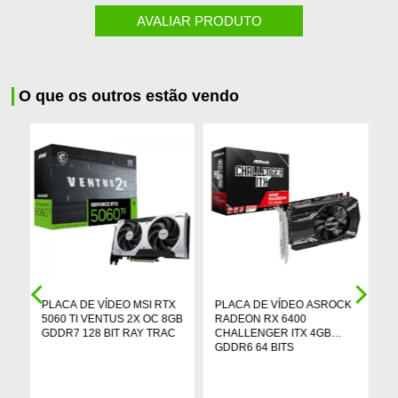
AVALIAR PRODUTO
O que os outros estão vendo
PLACA DE VÍDEO MSI RTX
PLACA DE VÍDEO ASROCK
P
5060 TI VENTUS 2X OC 8GB
RADEON RX 6400
R
GDDR7 128 BIT RAY TRAC
CHALLENGER ITX 4GB
G
GDDR6 64 BITS
M