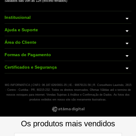
Sábados das 09h às 12h (exceto feriados)
Institucional
Ajuda e Suporte
Área do Cliente
Formas de Pagamento
Certificados e Segurança
MG INFORMATICA | CNPJ: 06.187.626/0001-35 | IE.: 90679131-56 | R. Conselheiro Laurindo, 2815
- Centro - Curitiba - PR, 80215-232. Todos os direitos reservados. Ofertas Válidas até o termino de
nossos estoques para internet. Vendas Sujeiras à Análise e Confirmação de Dados. As fotos dos
produtos exibidos em nosso site são meramente ilustrativas.