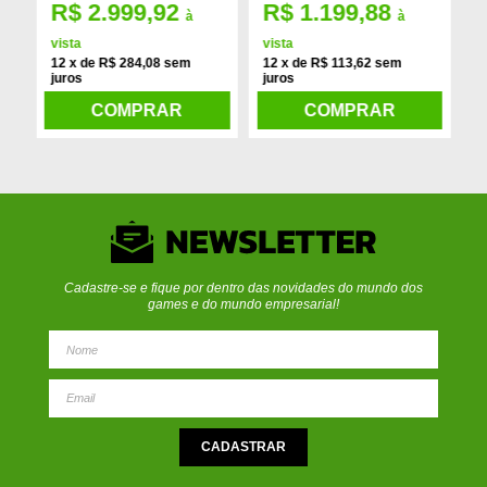
R$ 2.999,92
R$ 1.199,88
à
à
s
vista
vista
v
12 x de R$ 284,08 sem
12 x de R$ 113,62 sem
1
juros
juros
j
COMPRAR
COMPRAR
Cadastre-se e fique por dentro das novidades do mundo dos
games e do mundo empresarial!