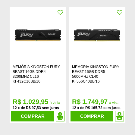
MEMÓRIA KINGSTON FURY
MEMÓRIA KINGSTON FURY
M
BEAST 16GB DDR4
BEAST 16GB DDR5
1
3200MHZ CL16
5600MHZ CL40
M
KF432C16BB/16
KF556C40BB/16
R$ 1.029,95
R$ 1.749,97
R
12
x
de
R$ 97,53
12
x
de
R$ 165,72
1
COMPRAR
COMPRAR