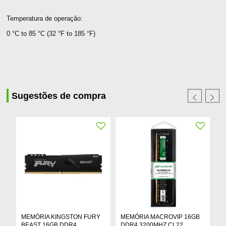
Temperatura de operação:
0 °C to 85 °C (32 °F to 185 °F)
Sugestões de compra
MEMÓRIA KINGSTON FURY
MEMÓRIA MACROVIP 16GB
M
BEAST 16GB DDR4
DDR4 3200MHZ CL22
1