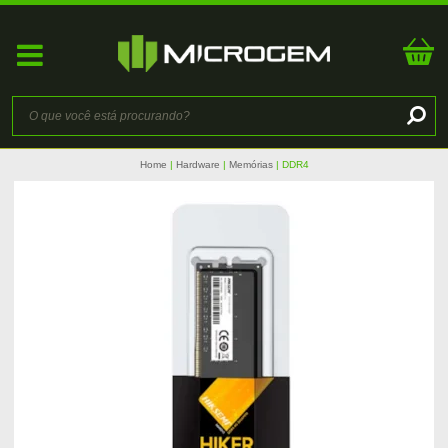
Home
Hardware
Memórias
DDR4