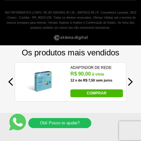
MG INFORMATICA | CNPJ: 06.187.626/0001-35 | IE.: 90679131-56 | R. Conselheiro Laurindo, 2815
- Centro - Curitiba - PR, 80215-232. Todos os direitos reservados. Ofertas Válidas até o termino de
nossos estoques para internet. Vendas Sujeiras à Análise e Confirmação de Dados. As fotos dos
produtos exibidos em nosso site são meramente ilustrativas.
Olá! Posso te ajudar?