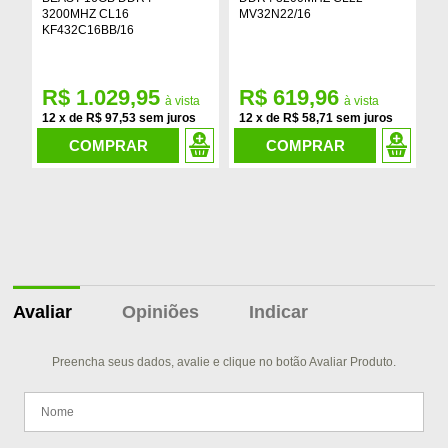
3200MHZ CL16
MV32N22/16
M
KF432C16BB/16
R$ 1.029,95
R$ 619,96
R
12
x
de
R$ 97,53
12
x
de
R$ 58,71
1
COMPRAR
COMPRAR
Avaliar
Opiniões
Indicar
Preencha seus dados, avalie e clique no botão Avaliar Produto.