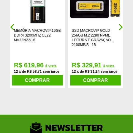
MEMÓRIA MACROVIP 16GB
SSD MACROVIP GOLD
M
DDR4 3200MHZ CL22
256GB M.2 2280 NVME
C
DP
MV32N22/16
LEITURA E GRAVAÇÃO
3
2100MB/S - 15
H
R$ 619,96
R$ 329,91
à vista
à vista
12 x de R$ 58,71 sem juros
12 x de R$ 31,24 sem juros
v
1
COMPRAR
COMPRAR
j