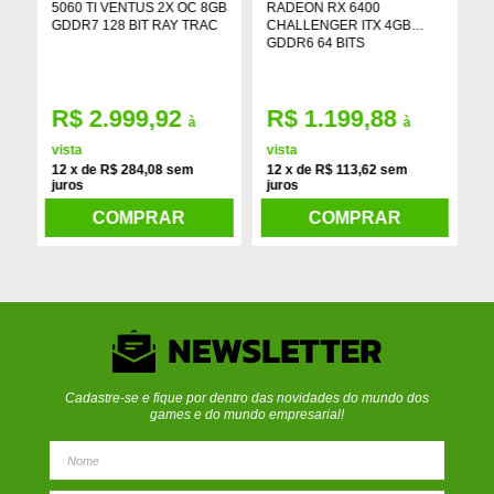
5060 TI VENTUS 2X OC 8GB
RADEON RX 6400
R
GDDR7 128 BIT RAY TRAC
CHALLENGER ITX 4GB
G
GDDR6 64 BITS
M
R$ 2.999,92
R$ 1.199,88
à
à
s
vista
vista
v
12 x de R$ 284,08 sem
12 x de R$ 113,62 sem
1
juros
juros
j
COMPRAR
COMPRAR
Cadastre-se e fique por dentro das novidades do mundo dos
games e do mundo empresarial!