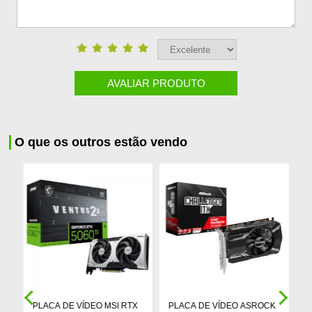
AVALIAR PRODUTO
O que os outros estão vendo
PLACA DE VÍDEO MSI RTX
PLACA DE VÍDEO ASROCK
P