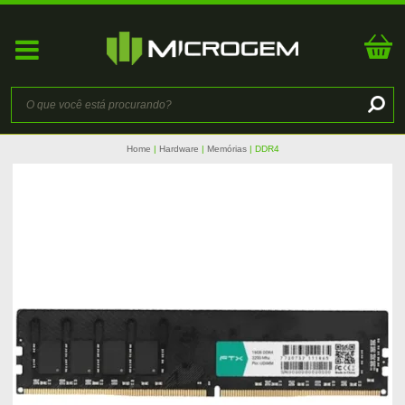
Home
Hardware
Memórias
DDR4