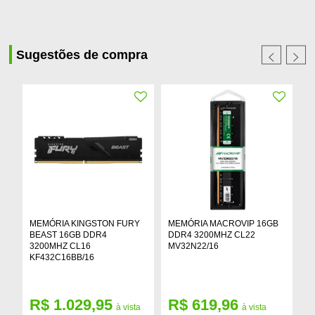
Sugestões de compra
MEMÓRIA KINGSTON FURY
MEMÓRIA MACROVIP 16GB
M
BEAST 16GB DDR4
DDR4 3200MHZ CL22
1
3200MHZ CL16
MV32N22/16
M
KF432C16BB/16
R$ 1.029,95
R$ 619,96
R