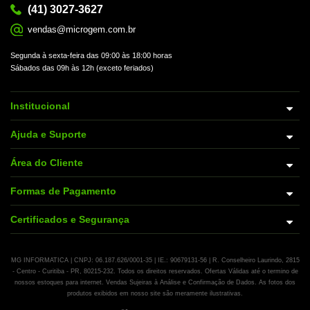
(41) 3027-3627
vendas@microgem.com.br
Segunda à sexta-feira das 09:00 às 18:00 horas
Sábados das 09h às 12h (exceto feriados)
Institucional
Ajuda e Suporte
Área do Cliente
Formas de Pagamento
Certificados e Segurança
MG INFORMATICA | CNPJ: 06.187.626/0001-35 | IE.: 90679131-56 | R. Conselheiro Laurindo, 2815
- Centro - Curitiba - PR, 80215-232. Todos os direitos reservados. Ofertas Válidas até o termino de
nossos estoques para internet. Vendas Sujeiras à Análise e Confirmação de Dados. As fotos dos
produtos exibidos em nosso site são meramente ilustrativas.