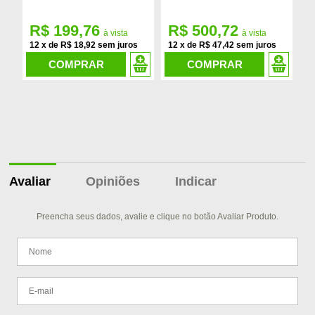
008219
P
R$ 199,76
R$ 500,72
R
12
x
de
R$ 18,92
12
x
de
R$ 47,42
1
COMPRAR
COMPRAR
Avaliar
Opiniões
Indicar
Preencha seus dados, avalie e clique no botão Avaliar Produto.