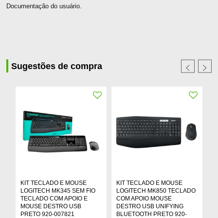
Documentação do usuário.
Sugestões de compra
KIT TECLADO E MOUSE
KIT TECLADO E MOUSE
K
LOGITECH MK345 SEM FIO
LOGITECH MK850 TECLADO
H
TECLADO COM APOIO E
COM APOIO MOUSE
K
MOUSE DESTRO USB
DESTRO USB UNIFYING
G
PRETO 920-007821
BLUETOOTH PRETO 920-
R