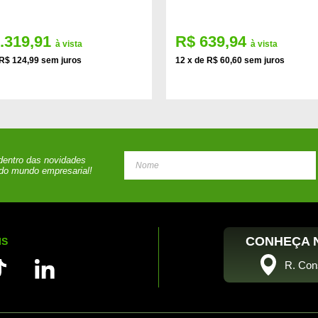
.319,91
R$ 639,94
à vista
à vista
 R$ 124,99 sem juros
12 x de R$ 60,60 sem juros
 dentro das novidades
do mundo empresarial!
CONHEÇA N
IS
R. Con