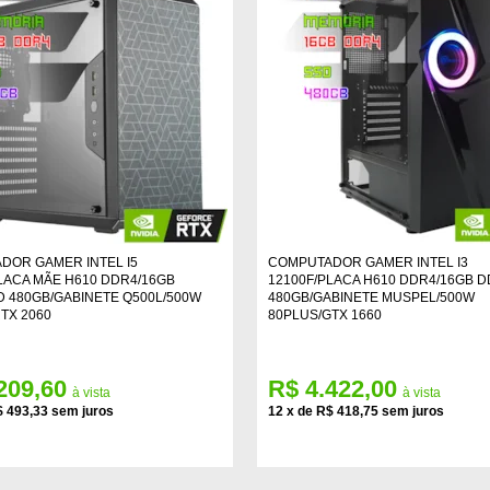
DOR GAMER INTEL I5
COMPUTADOR GAMER INTEL I3
LACA MÃE H610 DDR4/16GB
12100F/PLACA H610 DDR4/16GB 
 480GB/GABINETE Q500L/500W
480GB/GABINETE MUSPEL/500W
TX 2060
80PLUS/GTX 1660
209,60
R$ 4.422,00
 493,33
12
x
de
R$ 418,75