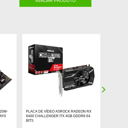
AVALIAR PRODUTO
20M-
PLACA DE VÍDEO ASROCK RADEON RX
SSD MACRO
EAY0
6400 CHALLENGER ITX 4GB GDDR6 64
NVME LEIT
BITS
15