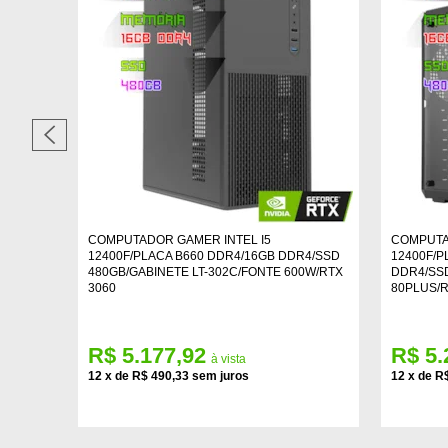
COMPUTADOR GAMER INTEL I5
COMPUTA
12400F/PLACA B660 DDR4/16GB DDR4/SSD
12400F/P
480GB/GABINETE LT-302C/FONTE 600W/RTX
DDR4/SSD
3060
80PLUS/R
R$ 5.177,92
R$ 5.
12
x
de
R$ 490,33
12
x
de
R$