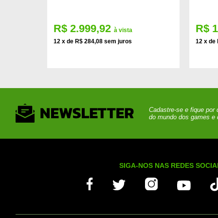
R$ 2.999,92
R$ 1
à vista
12 x de R$ 284,08 sem juros
12 x de
Cadastre-se e fique por
do mundo dos games e 
SIGA-NOS NAS REDES SOCIA