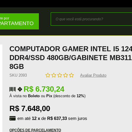
e por
PARTAMENTO
COMPUTADOR GAMER INTEL I5 124
DDR4/SSD 480GB/GABINETE MB311
8GB
SKU 2093
Avaliar Produto
R$ 6.730,24
À vista no
Boleto
ou
Pix
(desconto de
12%
)
R$ 7.648,00
em até
12
x
de
R$ 637,33
sem juros
OPÇÕES DE PARCELAMENTO