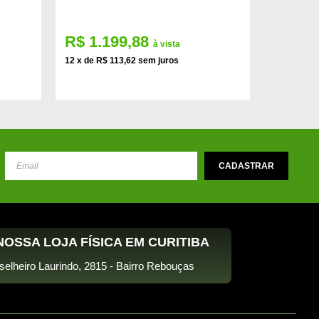
R$ 1.199,88
R$ 32
à vista
12 x de R$ 113,62 sem juros
12 x de R$
OSSA LOJA FÍSICA EM CURITIBA
selheiro Laurindo, 2815 - Bairro Rebouças