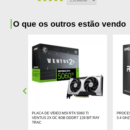
O que os outros estão vendo
R4
PLACA DE VÍDEO MSI RTX 5060 TI
PROCES
VENTUS 2X OC 8GB GDDR7 128 BIT RAY
3.4 GH
TRAC