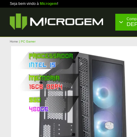
Seja bem vindo à
Microgem
!
Compr
DE
Home
PC Gamer