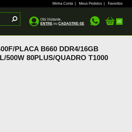
Minha Conta
|
Meus Pedidos
|
Favoritos
Olá Visitante,
ENTRE
ou
CADASTRE-SE
00F/PLACA B660 DDR4/16GB
L/500W 80PLUS/QUADRO T1000